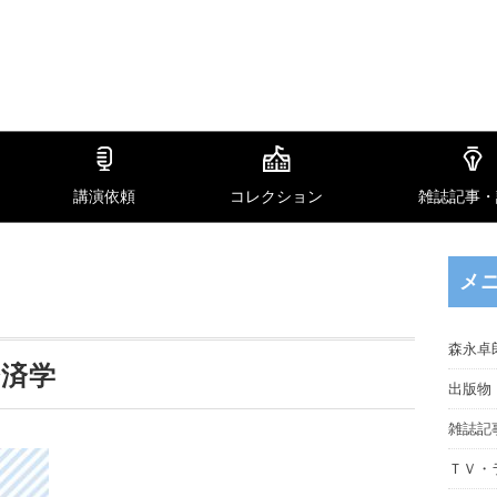
講演依頼
コレクション
雑誌記事・
メ
森永卓
経済学
出版物
雑誌記
ＴＶ・