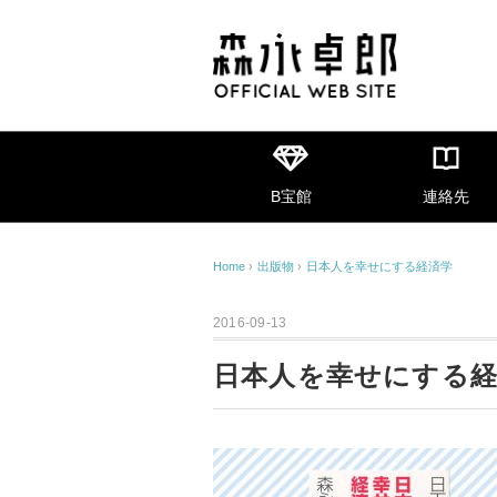
B宝館
連絡先
Home
›
出版物
›
日本人を幸せにする経済学
2016-09-13
日本人を幸せにする