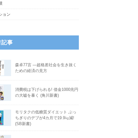
績
ション
着記事
森卓77言 ―超格差社会を生き抜く
ための経済の見方
消費税は下げられる! 借金1000兆円
の大嘘を暴く (角川新書)
モリタクの低糖質ダイエット ぶっ
ちぎりのデブが4カ月で19.9㎏減!
(SB新書)