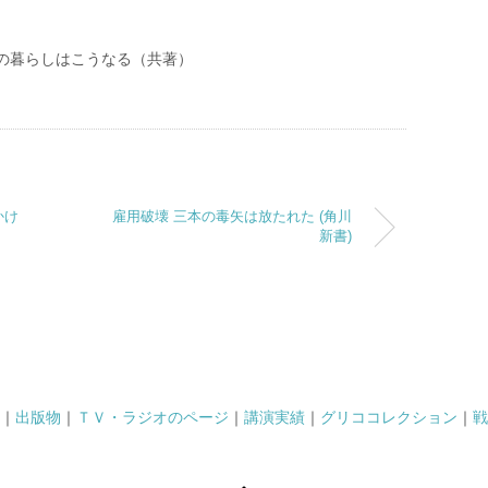
たの暮らしはこうなる（共著）
かけ
雇用破壊 三本の毒矢は放たれた (角川
新書)
｜
出版物
｜
ＴＶ・ラジオのページ
｜
講演実績
｜
グリココレクション
｜
戦