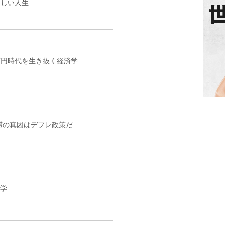
楽しい人生…
万円時代を生き抜く経済学
滞の真因はデフレ政策だ
済学